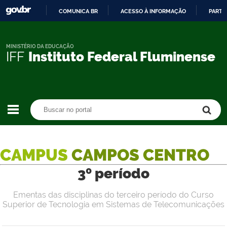
COMUNICA BR
ACESSO À INFORMAÇÃO
PARTI
IR
PARA
O
MINISTÉRIO DA EDUCAÇÃO
IFF
Instituto Federal Fluminense
CONTEÚDO
Buscar no portal
Buscar no portal
CAMPUS
CAMPOS CENTRO
3º período
Ementas das disciplinas do terceiro período do Curso
Superior de Tecnologia em Sistemas de Telecomunicações