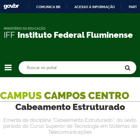
COMUNICA BR
ACESSO À INFORMAÇÃO
PARTI
IR
PARA
O
MINISTÉRIO DA EDUCAÇÃO
IFF
Instituto Federal Fluminense
CONTEÚDO
Buscar no portal
Buscar no portal
CAMPUS
CAMPOS CENTRO
Cabeamento Estruturado
Ementa da disciplina "Cabeamento Estruturado", do sexto
período do Curso Superior de Tecnologia em Sistemas de
Telecomunicações