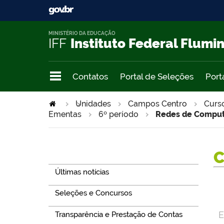
MINISTÉRIO DA EDUCAÇÃO
IFF
Instituto Federal Flumi
Contatos
Portal de Seleções
Port
Unidades
>
Campos Centro
Curs
Ementas
6º período
Redes de Compu
Navegação
Últimas notícias
Seleções e Concursos
E
Transparência e Prestação de Contas