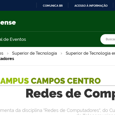
COMUNICA BR
ACESSO À INFORMAÇÃO
IR
PARA
nense
O
CONTEÚDO
Busca
Busca
al de Eventos
os
Superior de Tecnologia
Superior de Tecnologia 
tadores
CAMPUS
CAMPOS CENTRO
Redes de Com
menta da disciplina "Redes de Computadores", do Cu