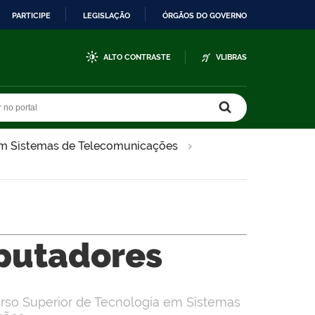
PARTICIPE
LEGISLAÇÃO
ÓRGÃOS DO GOVERNO
ALTO CONTRASTE
VLIBRAS
r no portal
r no portal
em Sistemas de Telecomunicações
putadores
rso Superior de Tecnologia em Sistemas