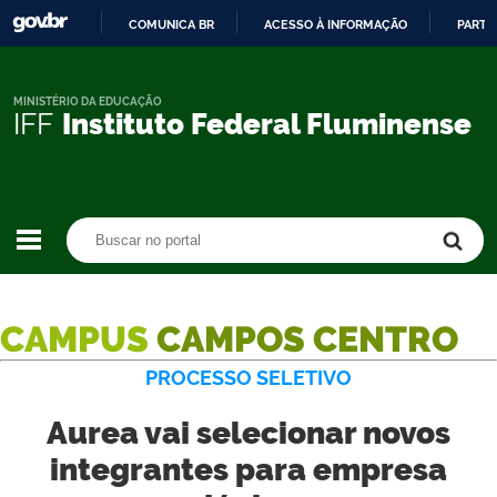
COMUNICA BR
ACESSO À INFORMAÇÃO
PARTI
IR
PARA
O
MINISTÉRIO DA EDUCAÇÃO
IFF
Instituto Federal Fluminense
CONTEÚDO
Buscar no portal
Buscar no portal
CAMPUS
CAMPOS CENTRO
PROCESSO SELETIVO
Aurea vai selecionar novos
integrantes para empresa