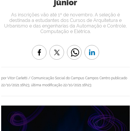
júnior
As inscrições vão até 1º de novembro. A seleção é
destinada a estudantes dos Cursos de Arquitetura e
Urbanismo e das engenharias da Automação e Controle,
Computação e Elétrica.
por
Vitor Carletti / Comunicação Social do Campus Campos Centro
publicado
22/10/2021 16h23,
última modificação
22/10/2021 16h23