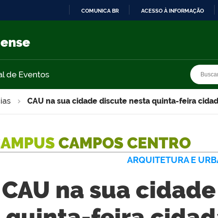
COMUNICA BR
ACESSO À INFORMAÇÃO
IR
PARA
nense
O
CONTEÚDO
Busca
Busca
al de Eventos
ias
CAU na sua cidade discute nesta quinta-feira cida
CAMPUS
CAMPOS CENTRO
ARQUITETURA E UR
CAU na sua cidade
quinta-feira cida