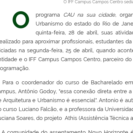
O IFF Campus Campos Centro sedia
O
programa
CAU na sua cidade
, orga
Urbanismo do estado do Rio de Janei
quinta-feira, 28 de abril, suas ativ
dealizado para aproximar profissionais, estudantes da
niciadas na segunda-feira, 25 de abril, quando acon
ntidade e o IFF Campus Campos Centro, parceiro do
rogramação.
ara o coordenador do curso de Bacharelado em A
ampus,
Antônio Godoy, "
essa conexão direta entre 
e Arquitetura e Urbanismo é essencial". Antonio é a
o curso Luciano Falcão, e a professora da Universid
ciana Soares, do projeto Athis (
Assistência Técnica a
A comunidade do assentamento Novo Horizonte é 