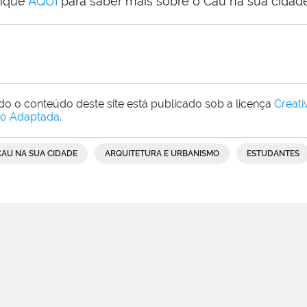
lique
AQUI
para saber mais sobre o Cau na sua cidade
do o conteúdo deste site está publicado sob a licença
Creat
o Adaptada
.
CAU NA SUA CIDADE
ARQUITETURA E URBANISMO
ESTUDANTES