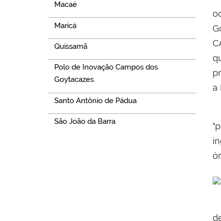
Macaé
o
Maricá
G
C
Quissamã
q
Polo de Inovação Campos dos
p
Goytacazes
a
Santo Antônio de Pádua
P
São João da Barra
"
i
ó
d