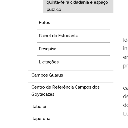
quinta-feira cidadania e espaço
público
Fotos
Painel do Estudante
I
i
Pesquisa
e
Licitações
p
Campos Guarus
P
Centro de Referência Campos dos
c
Goytacazes
d
d
Itaboraí
Lu
Itaperuna