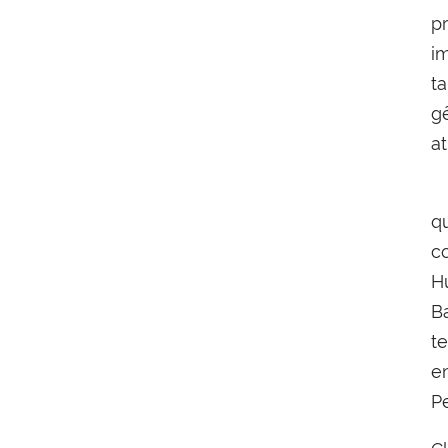
p
i
t
gê
at
-
q
c
H
B
t
e
P