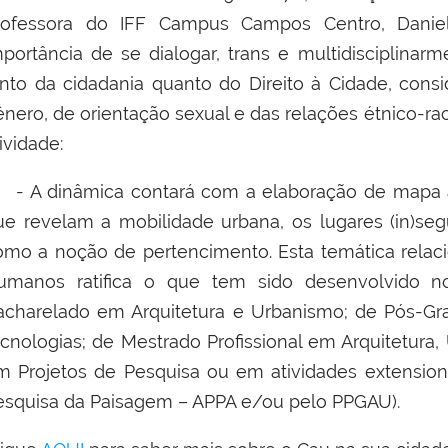
rofessora do IFF Campus Campos Centro, Danie
mportância de se dialogar, trans e multidisciplinarm
anto da cidadania quanto do Direito à Cidade, cons
nero, de orientação sexual e das relações étnico-rac
ividade:
 A dinâmica contará com a elaboração de mapa afe
ue revelam a mobilidade urbana, os lugares (in)se
omo a noção de pertencimento. Esta temática relacio
umanos ratifica o que tem sido desenvolvido n
acharelado em Arquitetura e Urbanismo; de Pós-G
ecnologias; de Mestrado Profissional em Arquitetura
m Projetos de Pesquisa ou em atividades extensioni
esquisa da Paisagem – APPA e/ou pelo PPGAU).