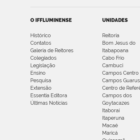
O IFFLUMINENSE
UNIDADES
Histórico
Reitoria
Contatos
Bom Jesus do
Galeria de Reitores
Itabapoana
Colegiados
Cabo Frio
Legislação
Cambuci
Ensino
Campos Centro
Pesquisa
Campos Guarus
Extensão
Centro de Refer
Essentia Editora
Campos dos
Últimas Notícias
Goytacazes
Itaboraí
Itaperuna
Macaé
Maricá