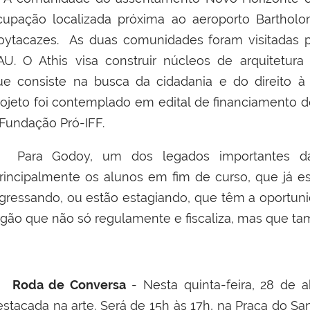
cupação localizada próxima ao aeroporto Barth
oytacazes. As duas comunidades foram visitadas po
AU. O Athis
visa construir núcleos de arquitetura
ue consiste na busca da cidadania e do direito à
rojeto foi contemplado em edital de financiamento
 Fundação Pró-IFF.
ara Godoy, um dos legados importantes das
principalmente os alunos em fim de curso, que já 
ngressando, ou estão estagiando, que têm a oportun
rgão que não só regulamente e fiscaliza, mas que ta
Roda de Conversa
- Nesta quinta-feira, 28 de a
estacada na arte. Será de 15h às 17h, na Praça do Sa