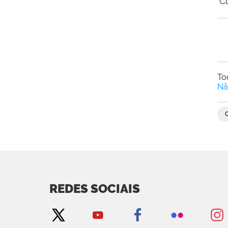
C
To
Nã
REDES SOCIAIS