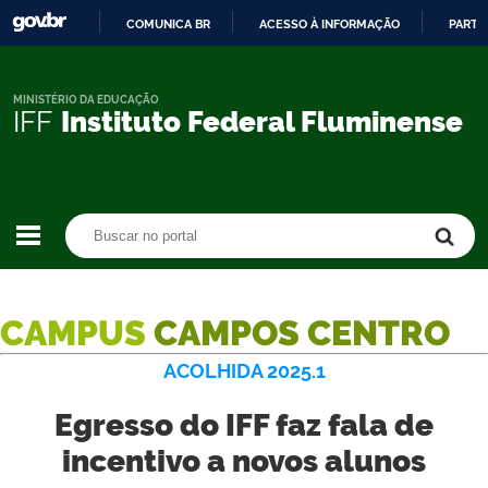
COMUNICA BR
ACESSO À INFORMAÇÃO
PARTI
IR
PARA
O
MINISTÉRIO DA EDUCAÇÃO
IFF
Instituto Federal Fluminense
CONTEÚDO
Buscar no portal
Buscar no portal
CAMPUS
CAMPOS CENTRO
ACOLHIDA 2025.1
Egresso do IFF faz fala de
incentivo a novos alunos