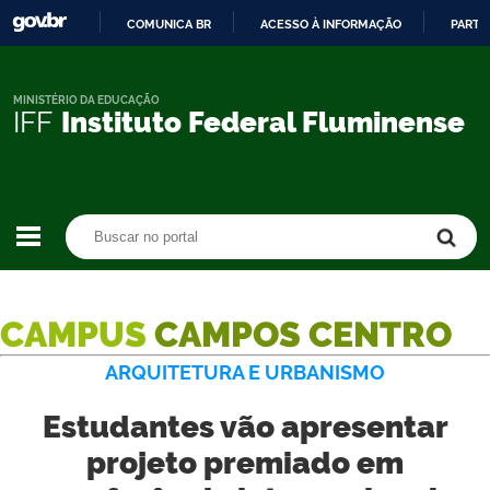
COMUNICA BR
ACESSO À INFORMAÇÃO
PARTI
IR
PARA
O
MINISTÉRIO DA EDUCAÇÃO
IFF
Instituto Federal Fluminense
CONTEÚDO
Buscar no portal
Buscar no portal
CAMPUS
CAMPOS CENTRO
ARQUITETURA E URBANISMO
Estudantes vão apresentar
projeto premiado em