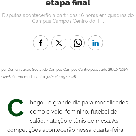
etapa final
Disputas acontecerão a partir das 16 horas em quadras do
Campus Campos Centro do IFF.
por
Comunicação Social do Campus Campos Centro
publicado
28/10/2019
14h16,
última modificação
30/10/2019 12h08
C
hegou o grande dia para modalidades
como o vôlei feminino, futebol de
salão, natação e tênis de mesa. As
competições acontecerão nessa quarta-feira,