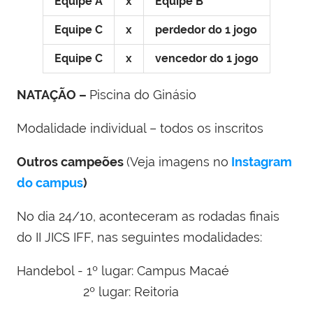
Equipe A
x
Equipe B
Equipe C
x
perdedor do 1 jogo
Equipe C
x
vencedor do 1 jogo
NATAÇÃO –
Piscina do Ginásio
Modalidade individual – todos os inscritos
Outros campeões
(Veja imagens no
Instagram
do campus
)
No dia 24/10, aconteceram as rodadas finais
do II JICS IFF, nas seguintes modalidades:
Handebol - 1º lugar: Campus Macaé
2º lugar: Reitoria