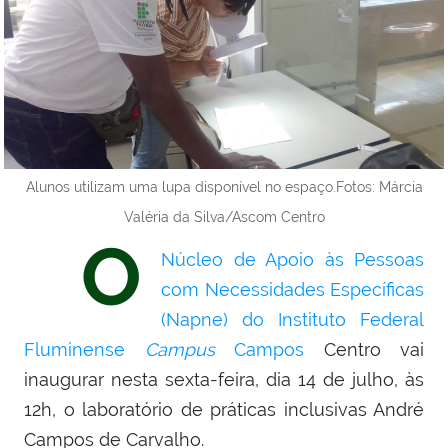
Alunos utilizam uma lupa disponível no espaço.Fotos: Márcia
Valéria da Silva/Ascom Centro
O
Núcleo de Apoio às Pessoas
com Necessidades Específicas
(Napne) do Instituto Federal
Fluminense
Campus
Campos
Centro
vai
inaugurar nesta sexta-feira, dia 14 de julho, às
12h, o laboratório de práticas inclusivas André
Campos de Carvalho.