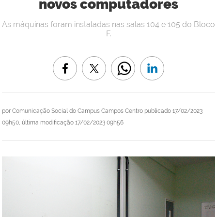
novos computadores
As máquinas foram instaladas nas salas 104 e 105 do Bloco
F.
por
Comunicação Social do Campus Campos Centro
publicado
17/02/2023
09h50,
última modificação
17/02/2023 09h56