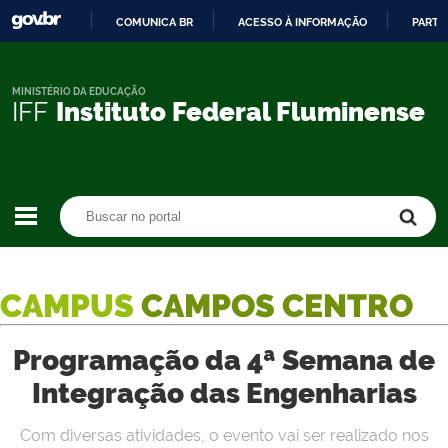
COMUNICA BR
ACESSO À INFORMAÇÃO
PARTI
IR
PARA
O
MINISTÉRIO DA EDUCAÇÃO
IFF
Instituto Federal Fluminense
CONTEÚDO
Buscar no portal
Buscar no portal
CAMPUS
CAMPOS CENTRO
Programação da 4ª Semana de
Integração das Engenharias
Com diversas atividades, o evento vai ser realizado nos