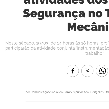
Segurança no 
Mecâni
Neste sábado, 19/03, de 14 horas às 18 horas, pr
participarão da atividade conjunta "Instrumentaçã
trabalho".
por
Comunicação Social do Campus
publicado
18/03/2016 11