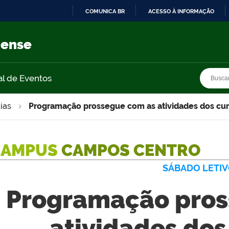
COMUNICA BR
ACESSO À INFORMAÇÃO
IR
PARA
nense
O
CONTEÚDO
Busca
Busca
al de Eventos
ias
Programação prossegue com as atividades dos cur
CAMPUS
CAMPOS CENTRO
SÁBADO LETI
Programação pros
atividades dos