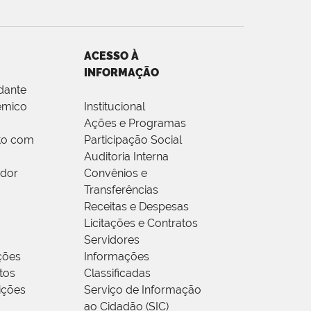
ACESSO À
INFORMAÇÃO
dante
êmico
Institucional
Ações e Programas
to com
Participação Social
Auditoria Interna
idor
Convênios e
Transferências
Receitas e Despesas
Licitações e Contratos
Servidores
ções
Informações
tos
Classificadas
rições
Serviço de Informação
ao Cidadão (SIC)