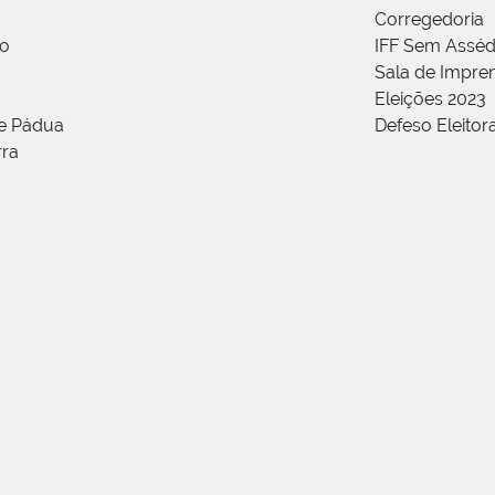
Corregedoria
ão
IFF Sem Asséd
Sala de Impren
Eleições 2023
de Pádua
Defeso Eleitor
rra