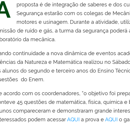
A
proposta é de integração de saberes e dos cu
Segurança estarão com os colegas de Mecâni
motores e usinagem. Durante a atividade, ut
missão de ruído e gás, a turma da segurança poderá 
aboratório da mecânica.
ando continuidade a nova dinâmica de eventos acadê
iências da Natureza e Matemática realizou no Sábad
s alunos do segundo e terceiro anos do Ensino Técnic
uestões do Enem.
e acordo com os coordenadores, “o objetivo foi prep
onteve 45 questões de matemática, física, química e 
lunos compareceram e demonstraram grande interesse
nteressados podem acessar
AQUI
a prova e
AQUI
o gab