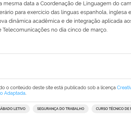
a mesma data a Coordenação de Linguagem do camp
terário para exercício das línguas espanhola, inglesa 
ova dinâmica acadêmica e de integração aplicada aos 
e Telecomunicações no dia cinco de março.
do o conteúdo deste site está publicado sob a licença
Creat
o Adaptada
.
SÁBADO LETIVO
SEGURANÇA DO TRABALHO
CURSO TÉCNICO DE