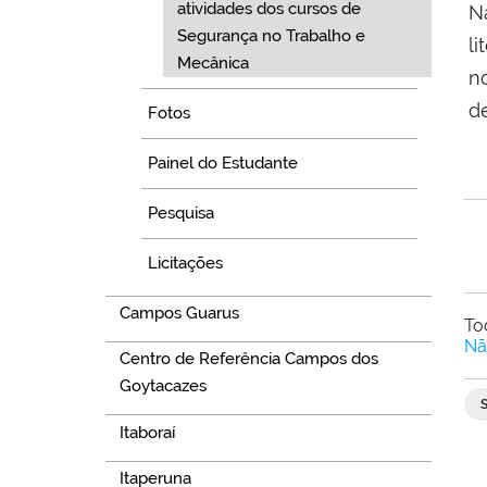
atividades dos cursos de
N
Segurança no Trabalho e
li
Mecânica
n
d
Fotos
Painel do Estudante
Pesquisa
Licitações
Campos Guarus
To
Nã
Centro de Referência Campos dos
Goytacazes
Itaboraí
Itaperuna