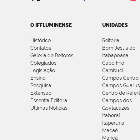
O IFFLUMINENSE
UNIDADES
Histórico
Reitoria
Contatos
Bom Jesus do
Galeria de Reitores
Itabapoana
Colegiados
Cabo Frio
Legislação
Cambuci
Ensino
Campos Centro
Pesquisa
Campos Guarus
Extensão
Centro de Refer
Essentia Editora
Campos dos
Últimas Notícias
Goytacazes
Itaboraí
Itaperuna
Macaé
Maricá