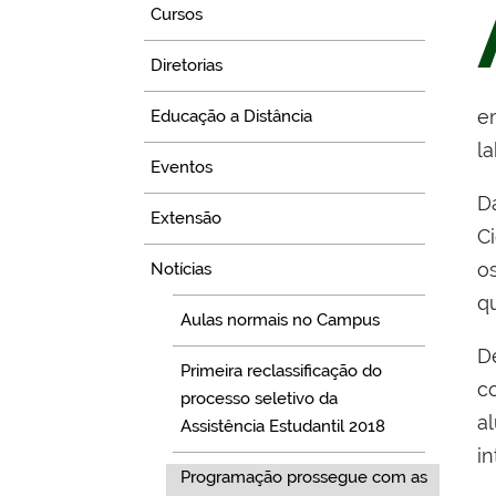
Cursos
Diretorias
e
Educação a Distância
l
Eventos
D
Extensão
C
o
Notícias
q
Aulas normais no Campus
D
Primeira reclassificação do
c
processo seletivo da
a
Assistência Estudantil 2018
i
Programação prossegue com as