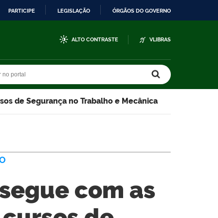
PARTICIPE
LEGISLAÇÃO
ÓRGÃOS DO GOVERNO
ALTO CONTRASTE
VLIBRAS
r no portal
r no portal
sos de Segurança no Trabalho e Mecânica
VO
segue com as
 cursos de