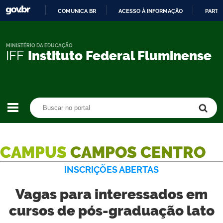
COMUNICA BR
ACESSO À INFORMAÇÃO
PARTI
IR
PARA
O
MINISTÉRIO DA EDUCAÇÃO
IFF
Instituto Federal Fluminense
CONTEÚDO
Buscar no portal
Buscar no portal
CAMPUS
CAMPOS CENTRO
INSCRIÇÕES ABERTAS
Vagas para interessados em
cursos de pós-graduação lato