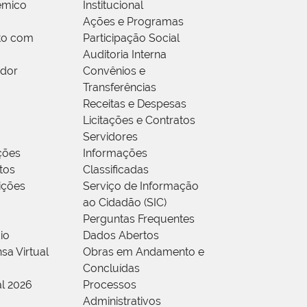
êmico
Institucional
Ações e Programas
to com
Participação Social
Auditoria Interna
idor
Convênios e
Transferências
Receitas e Despesas
Licitações e Contratos
Servidores
ções
Informações
tos
Classificadas
rições
Serviço de Informação
ao Cidadão (SIC)
Perguntas Frequentes
io
Dados Abertos
sa Virtual
Obras em Andamento e
Concluídas
al 2026
Processos
Administrativos