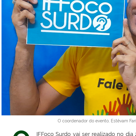
O coordenador do evento, Estêvam Faria
IFFoco Surdo vai ser realizado no di