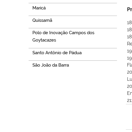
Maricá
P
Quissamã
18
18
Polo de Inovação Campos dos
18
Goytacazes
R
19
Santo Antônio de Pádua
19
Fl
São João da Barra
20
Lu
20
En
21