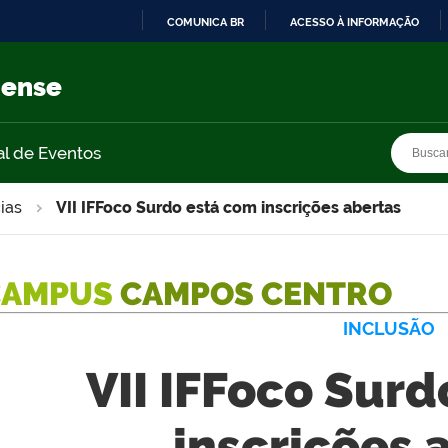
COMUNICA BR
ACESSO À INFORMAÇÃO
IR
PARA
nense
O
CONTEÚDO
Busca
Busca
al de Eventos
ias
VII IFFoco Surdo está com inscrições abertas
CAMPUS
CAMPOS CENTRO
INCLUSÃO
VII IFFoco Sur
inscrições 