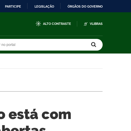
PARTICIPE
LEGISLAÇÃO
ÓRGÃOS DO GOVERNO
ALTO CONTRASTE
VLIBRAS
r no portal
r no portal
do está com
abertas