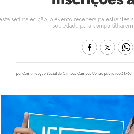
esta sétima edição, o evento receberá palestrantes 
sociedade para compartilharem 
por
Comunicação Social do Campus Campos Centro
publicado
24/08/