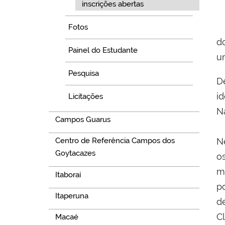
inscrições abertas
Fotos
d
Painel do Estudante
u
Pesquisa
D
i
Licitações
N
Campos Guarus
O
N
Centro de Referência Campos dos
Goytacazes
o
m
Itaboraí
p
Itaperuna
d
C
Macaé