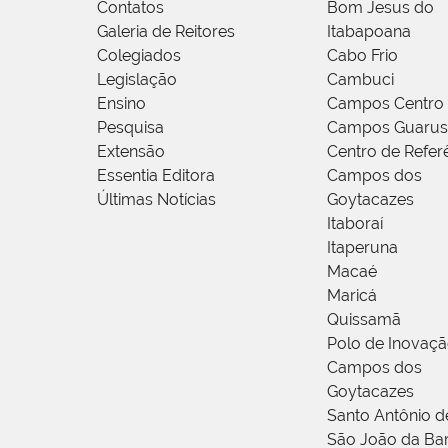
Contatos
Bom Jesus do
Galeria de Reitores
Itabapoana
Colegiados
Cabo Frio
Legislação
Cambuci
Ensino
Campos Centro
Pesquisa
Campos Guarus
Extensão
Centro de Refer
Essentia Editora
Campos dos
Últimas Notícias
Goytacazes
Itaboraí
Itaperuna
Macaé
Maricá
Quissamã
Polo de Inovaç
Campos dos
Goytacazes
Santo Antônio 
São João da Ba