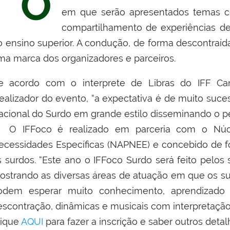
O
em que serão apresentados temas co
compartilhamento de experiências d
o ensino superior. A condução, de forma descontraí
ma marca dos organizadores e parceiros.
e acordo com o interprete de Libras do IFF Ca
dealizador do evento, “a expectativa é de muito suc
acional do Surdo em grande estilo disseminando o p
 IFFoco é realizado em parceria com o Núc
ecessidades Específicas (NAPNEE) e concebido de f
s surdos. “Este ano o IFFoco Surdo será feito pelos
ostrando as diversas áreas de atuação em que os su
odem esperar muito conhecimento, aprendizad
escontração, dinâmicas e musicais com interpretação
lique
AQUI
para fazer a inscrição e saber outros deta