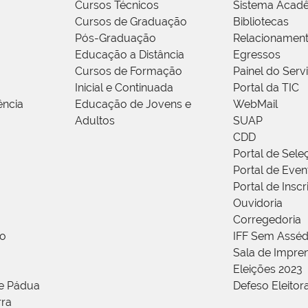
Cursos Técnicos
Sistema Acad
Cursos de Graduação
Bibliotecas
Pós-Graduação
Relacionamen
Educação a Distância
Egressos
Cursos de Formação
Painel do Serv
Inicial e Continuada
Portal da TIC
ência
Educação de Jovens e
WebMail
Adultos
SUAP
CDD
Portal de Sele
Portal de Even
Portal de Insc
Ouvidoria
Corregedoria
ão
IFF Sem Asséd
Sala de Impren
Eleições 2023
de Pádua
Defeso Eleitor
rra