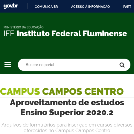
COMUNICA BR
ACESSO À INFORMAÇÃO
PARTI
IR
PARA
O
MINISTÉRIO DA EDUCAÇÃO
IFF
Instituto Federal Fluminense
CONTEÚDO
Buscar no portal
Buscar no portal
CAMPUS
CAMPOS CENTRO
Aproveitamento de estudos
Ensino Superior 2020.2
Arquivos de formulários para inscrição em cursos diversos
oferecidos no Campus Campos Centro