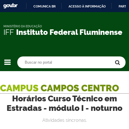
COMUNICA BR
ACESSO À INFORMAÇÃO
PARTI
IR
PARA
O
MINISTÉRIO DA EDUCAÇÃO
IFF
Instituto Federal Fluminense
CONTEÚDO
Buscar no portal
Buscar no portal
CAMPUS
CAMPOS CENTRO
Horários Curso Técnico em
Estradas - módulo I - noturno
Atividades síncronas.