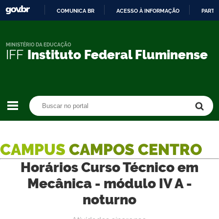
COMUNICA BR
ACESSO À INFORMAÇÃO
PARTI
IR
PARA
O
MINISTÉRIO DA EDUCAÇÃO
IFF
Instituto Federal Fluminense
CONTEÚDO
Buscar no portal
Buscar no portal
CAMPUS
CAMPOS CENTRO
Horários Curso Técnico em
Mecânica - módulo IV A -
noturno