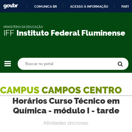
COMUNICA BR
ACESSO À INFORMAÇÃO
PARTI
IR
PARA
O
MINISTÉRIO DA EDUCAÇÃO
IFF
Instituto Federal Fluminense
CONTEÚDO
Buscar no portal
Buscar no portal
CAMPUS
CAMPOS CENTRO
Horários Curso Técnico em
Química - módulo I - tarde
Atividades síncronas.