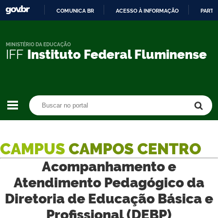
COMUNICA BR
ACESSO À INFORMAÇÃO
PARTI
IR
PARA
O
MINISTÉRIO DA EDUCAÇÃO
IFF
Instituto Federal Fluminense
CONTEÚDO
Buscar no portal
Buscar no portal
CAMPUS
CAMPOS CENTRO
Acompanhamento e
Atendimento Pedagógico da
Diretoria de Educação Básica e
Profissional (DEBP)