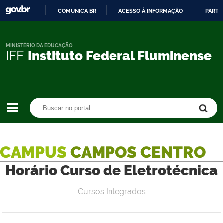
COMUNICA BR
ACESSO À INFORMAÇÃO
PARTI
IR
PARA
O
MINISTÉRIO DA EDUCAÇÃO
IFF
Instituto Federal Fluminense
CONTEÚDO
Buscar no portal
Buscar no portal
CAMPUS
CAMPOS CENTRO
Horário Curso de Eletrotécnica
Cursos Integrados