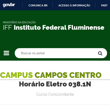
COMUNICA BR
ACESSO À INFORMAÇÃO
PARTI
IR
PARA
O
MINISTÉRIO DA EDUCAÇÃO
IFF
Instituto Federal Fluminense
CONTEÚDO
Buscar no portal
Buscar no portal
CAMPUS
CAMPOS CENTRO
Horário Eletro 038.1N
Curso Concomitante