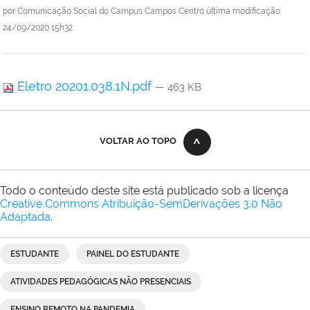
por
Comunicação Social do Campus Campos Centro
última modificação
24/09/2020 15h32
Eletro 20201.038.1N.pdf
— 463 KB
VOLTAR AO TOPO
Todo o conteúdo deste site está publicado sob a licença
Creative Commons Atribuição-SemDerivações 3.0 Não
Adaptada
.
ESTUDANTE
PAINEL DO ESTUDANTE
ATIVIDADES PEDAGÓGICAS NÃO PRESENCIAIS
ENSINO REMOTO NA PANDEMIA