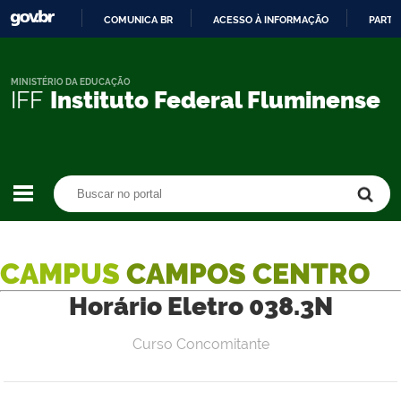
COMUNICA BR
ACESSO À INFORMAÇÃO
PARTI
IR
PARA
O
MINISTÉRIO DA EDUCAÇÃO
IFF
Instituto Federal Fluminense
CONTEÚDO
Buscar no portal
Buscar no portal
CAMPUS
CAMPOS CENTRO
Horário Eletro 038.3N
Curso Concomitante