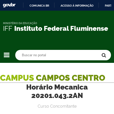
COMUNICA BR
ACESSO À INFORMAÇÃO
PARTI
IR
PARA
O
MINISTÉRIO DA EDUCAÇÃO
IFF
Instituto Federal Fluminense
CONTEÚDO
Buscar no portal
Buscar no portal
CAMPUS
CAMPOS CENTRO
Horário Mecanica
20201.043.2AN
Curso Concomitante