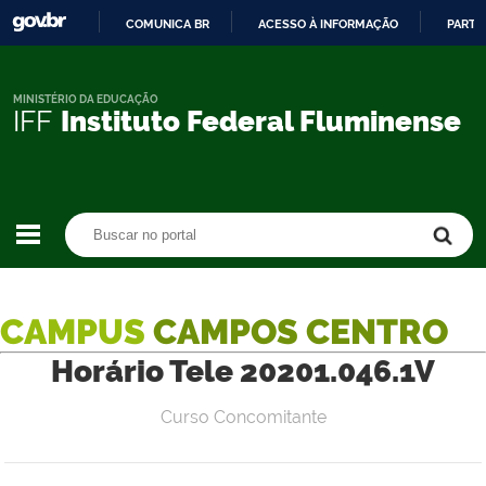
COMUNICA BR
ACESSO À INFORMAÇÃO
PARTI
IR
PARA
O
MINISTÉRIO DA EDUCAÇÃO
IFF
Instituto Federal Fluminense
CONTEÚDO
Buscar no portal
Buscar no portal
CAMPUS
CAMPOS CENTRO
Horário Tele 20201.046.1V
Curso Concomitante