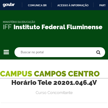
COMUNICA BR
ACESSO À INFORMAÇÃO
PARTI
IR
PARA
O
MINISTÉRIO DA EDUCAÇÃO
IFF
Instituto Federal Fluminense
CONTEÚDO
Buscar no portal
Buscar no portal
CAMPUS
CAMPOS CENTRO
Horário Tele 20201.046.4V
Curso Concomitante