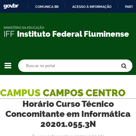
COMUNICA BR
ACESSO À INFORMAÇÃO
PARTI
IR
PARA
O
MINISTÉRIO DA EDUCAÇÃO
IFF
Instituto Federal Fluminense
CONTEÚDO
Buscar no portal
Buscar no portal
CAMPUS
CAMPOS CENTRO
Horário Curso Técnico
Concomitante em Informática
20201.055.3N