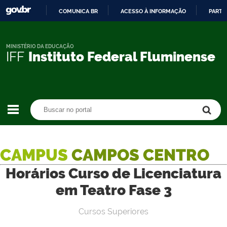
COMUNICA BR
ACESSO À INFORMAÇÃO
PARTI
IR
PARA
O
MINISTÉRIO DA EDUCAÇÃO
IFF
Instituto Federal Fluminense
CONTEÚDO
Buscar no portal
Buscar no portal
CAMPUS
CAMPOS CENTRO
Horários Curso de Licenciatura
em Teatro Fase 3
Cursos Superiores