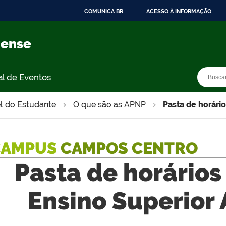
COMUNICA BR
ACESSO À INFORMAÇÃO
IR
PARA
nense
O
CONTEÚDO
Busca
Busca
al de Eventos
l do Estudante
O que são as APNP
Pasta de horári
CAMPUS
CAMPOS CENTRO
Pasta de horários
Ensino Superior