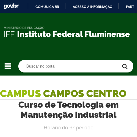
COMUNICA BR
ACESSO À INFORMAÇÃO
PARTI
IR
PARA
O
MINISTÉRIO DA EDUCAÇÃO
IFF
Instituto Federal Fluminense
CONTEÚDO
Buscar no portal
Buscar no portal
CAMPUS
CAMPOS CENTRO
Curso de Tecnologia em
Manutenção Industrial
Horário do 6º período