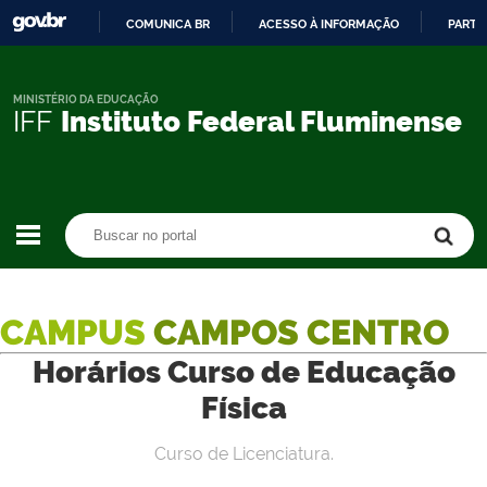
COMUNICA BR
ACESSO À INFORMAÇÃO
PARTI
IR
PARA
O
MINISTÉRIO DA EDUCAÇÃO
IFF
Instituto Federal Fluminense
CONTEÚDO
Buscar no portal
Buscar no portal
CAMPUS
CAMPOS CENTRO
Horários Curso de Educação
Física
Curso de Licenciatura.