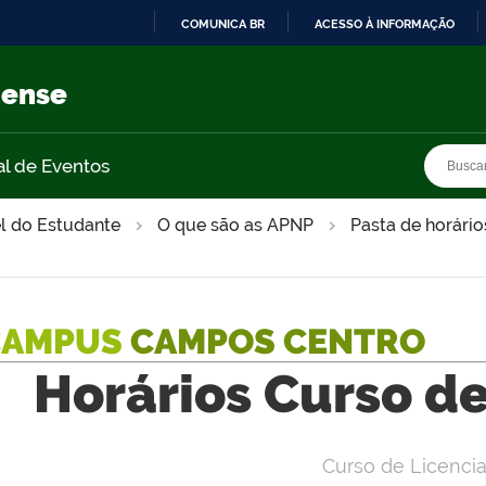
COMUNICA BR
ACESSO À INFORMAÇÃO
IR
PARA
nense
O
CONTEÚDO
Busca
Busca
al de Eventos
l do Estudante
O que são as APNP
Pasta de horário
CAMPUS
CAMPOS CENTRO
Horários Curso d
Curso de Licencia