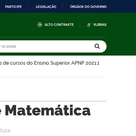
PARTICIPE
LEGISLAÇÃO
ÓRGÃOS DO GOVERNO
ALTO CONTRASTE
VLIBRAS
r no portal
r no portal
s de cursos do Ensino Superior APNP 2021.1
e Matemática
tura