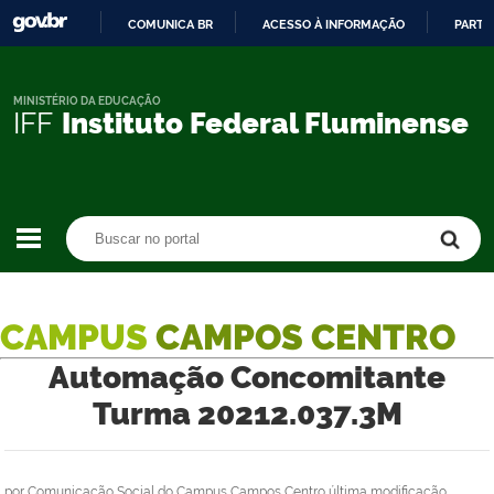
COMUNICA BR
ACESSO À INFORMAÇÃO
PARTI
IR
PARA
O
MINISTÉRIO DA EDUCAÇÃO
IFF
Instituto Federal Fluminense
CONTEÚDO
Buscar no portal
Buscar no portal
CAMPUS
CAMPOS CENTRO
Automação Concomitante
Turma 20212.037.3M
por
Comunicação Social do Campus Campos Centro
última modificação