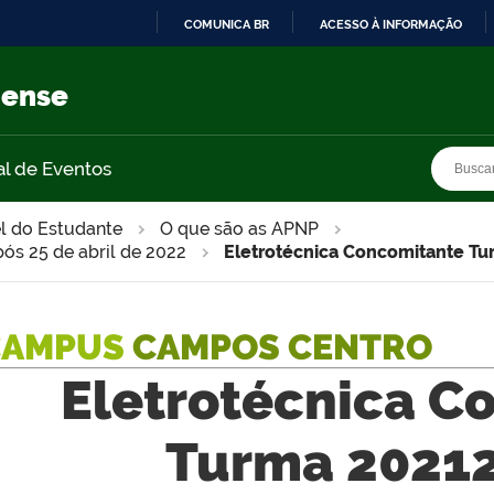
COMUNICA BR
ACESSO À INFORMAÇÃO
IR
PARA
nense
O
CONTEÚDO
Busca
Busca
al de Eventos
l do Estudante
O que são as APNP
pós 25 de abril de 2022
Eletrotécnica Concomitante Tu
CAMPUS
CAMPOS CENTRO
Eletrotécnica C
Turma 20212