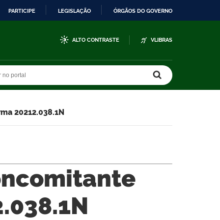
PARTICIPE
LEGISLAÇÃO
ÓRGÃOS DO GOVERNO
ALTO CONTRASTE
VLIBRAS
r no portal
r no portal
rma 20212.038.1N
oncomitante
.038.1N