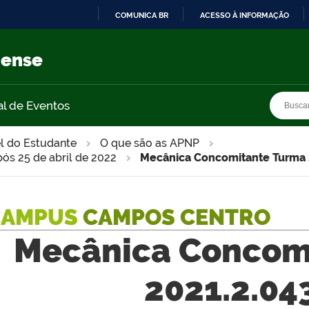
COMUNICA BR
ACESSO À INFORMAÇÃO
IR
PARA
nense
O
CONTEÚDO
Busca
Busca
al de Eventos
l do Estudante
O que são as APNP
pós 25 de abril de 2022
Mecânica Concomitante Turma 
CAMPUS
CAMPOS CENTRO
Mecânica Concom
2021.2.04