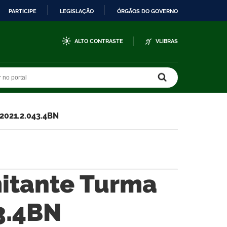
PARTICIPE
LEGISLAÇÃO
ÓRGÃOS DO GOVERNO
ALTO CONTRASTE
VLIBRAS
r no portal
r no portal
2021.2.043.4BN
itante Turma
3.4BN