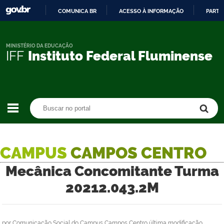
COMUNICA BR
ACESSO À INFORMAÇÃO
PARTI
IR
PARA
O
MINISTÉRIO DA EDUCAÇÃO
IFF
Instituto Federal Fluminense
CONTEÚDO
Buscar no portal
Buscar no portal
CAMPUS
CAMPOS CENTRO
Mecânica Concomitante Turma
20212.043.2M
por
Comunicação Social do Campus Campos Centro
última modificação