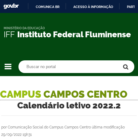
COMUNICA BR
ACESSO À INFORMAÇÃO
PARTI
IR
PARA
O
MINISTÉRIO DA EDUCAÇÃO
IFF
Instituto Federal Fluminense
CONTEÚDO
Buscar no portal
Buscar no portal
CAMPUS
CAMPOS CENTRO
Calendário letivo 2022.2
por
Comunicação Social do Campus Campos Centro
última modificação
29/09/2022 19h31