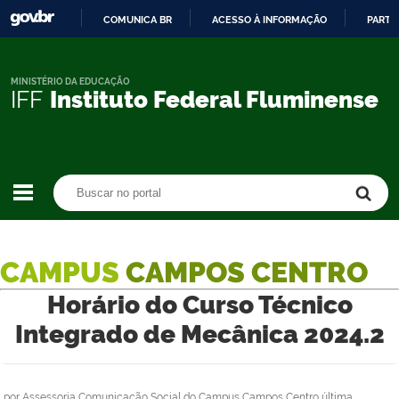
COMUNICA BR
ACESSO À INFORMAÇÃO
PARTI
IR
PARA
O
MINISTÉRIO DA EDUCAÇÃO
IFF
Instituto Federal Fluminense
CONTEÚDO
Buscar no portal
Buscar no portal
CAMPUS
CAMPOS CENTRO
Horário do Curso Técnico
Integrado de Mecânica 2024.2
por
Assessoria Comunicação Social do Campus Campos Centro
última