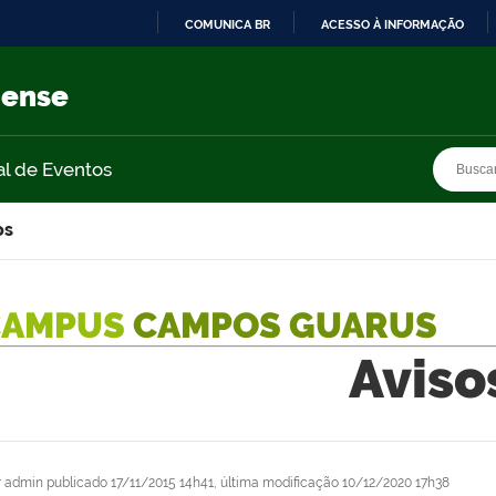
COMUNICA BR
ACESSO À INFORMAÇÃO
IR
PARA
nense
O
CONTEÚDO
Busca
Busca
al de Eventos
os
CAMPUS
CAMPOS GUARUS
Aviso
r
admin
publicado
17/11/2015 14h41,
última modificação
10/12/2020 17h38