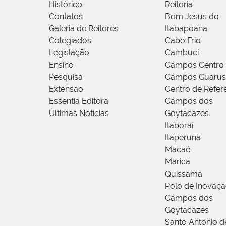
Histórico
Reitoria
Contatos
Bom Jesus do
Galeria de Reitores
Itabapoana
Colegiados
Cabo Frio
Legislação
Cambuci
Ensino
Campos Centro
Pesquisa
Campos Guarus
Extensão
Centro de Refer
Essentia Editora
Campos dos
Últimas Notícias
Goytacazes
Itaboraí
Itaperuna
Macaé
Maricá
Quissamã
Polo de Inovaç
Campos dos
Goytacazes
Santo Antônio 