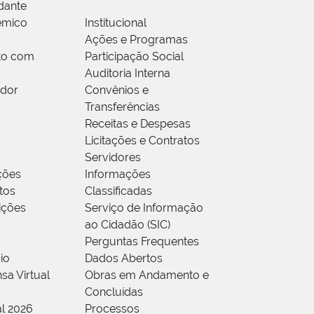
dante
êmico
Institucional
Ações e Programas
to com
Participação Social
Auditoria Interna
idor
Convênios e
Transferências
Receitas e Despesas
Licitações e Contratos
Servidores
ções
Informações
tos
Classificadas
rições
Serviço de Informação
ao Cidadão (SIC)
Perguntas Frequentes
io
Dados Abertos
sa Virtual
Obras em Andamento e
Concluídas
al 2026
Processos