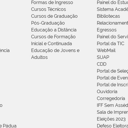
Formas de Ingresso
Painel do Estu
Cursos Técnicos
Sistema Acad
Cursos de Graduação
Bibliotecas
Pós-Graduação
Relacionamen
Educação a Distância
Egressos
Cursos de Formação
Painel do Serv
Inicial e Continuada
Portal da TIC
ência
Educação de Jovens e
WebMail
Adultos
SUAP
CDD
Portal de Sele
Portal de Even
Portal de Insc
Ouvidoria
Corregedoria
ão
IFF Sem Asséd
Sala de Impren
Eleições 2023
de Pádua
Defeso Eleitor