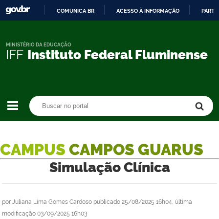
COMUNICA BR
ACESSO À INFORMAÇÃO
PARTI
IR
PARA
O
MINISTÉRIO DA EDUCAÇÃO
IFF
Instituto Federal Fluminense
CONTEÚDO
Buscar no portal
Buscar no portal
CAMPUS
CAMPOS GUARUS
Simulação Clínica
por
Juliana Lima Gomes Cardoso
publicado
25/08/2025 16h04,
última
modificação
03/09/2025 16h03