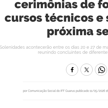
cerimônias de f
cursos técnicos e
próxima s
Solenidades acontecerão entre os dias 20 e 27 de mai
reunindo concluintes de diferente
por
Comunicação Social do IFF Guarus
publicado
11/05/2026 1