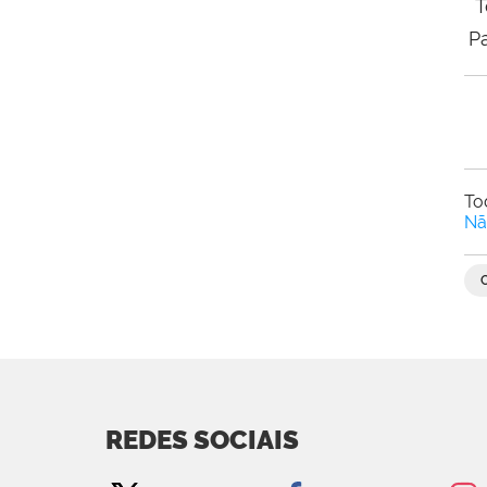
T
P
To
Nã
REDES SOCIAIS