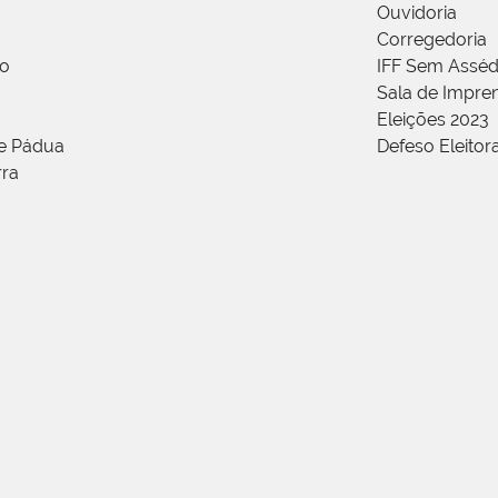
Ouvidoria
Corregedoria
ão
IFF Sem Asséd
Sala de Impren
Eleições 2023
de Pádua
Defeso Eleitor
rra