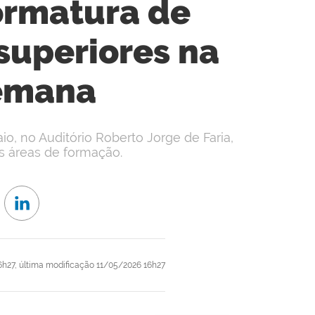
ormatura de
 superiores na
emana
o, no Auditório Roberto Jorge de Faria,
s áreas de formação.
6h27,
última modificação
11/05/2026 16h27