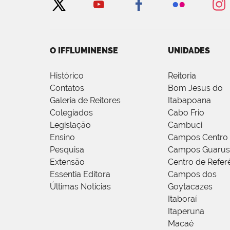
O IFFLUMINENSE
UNIDADES
Histórico
Reitoria
Contatos
Bom Jesus do
Galeria de Reitores
Itabapoana
Colegiados
Cabo Frio
Legislação
Cambuci
Ensino
Campos Centro
Pesquisa
Campos Guarus
Extensão
Centro de Refer
Essentia Editora
Campos dos
Últimas Notícias
Goytacazes
Itaboraí
Itaperuna
Macaé