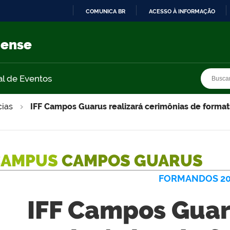
COMUNICA BR
ACESSO À INFORMAÇÃO
IR
PARA
nense
O
CONTEÚDO
Busca
Busca
al de Eventos
cias
IFF Campos Guarus realizará cerimônias de format
CAMPUS
CAMPOS GUARUS
FORMANDOS 20
IFF Campos Guar