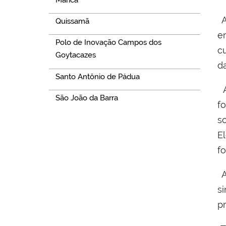
A
Quissamã
e
Polo de Inovação Campos dos
c
Goytacazes
d
Santo Antônio de Pádua
A
São João da Barra
f
s
E
f
A
s
pr