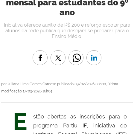
mensal para estudantes do 9º
ano
Iniciativa oferece auxílio de R$ 200 e reforço escolar para
alunos da rede pública que desejam se preparar para o
Ensino Médio.
por
Juliana Lima Gomes Cardoso
publicado
09/02/2026 00h00,
última
modificação
17/03/2026 16h04
E
stão abertas as inscrições para o
programa Partiu IF, iniciativa do