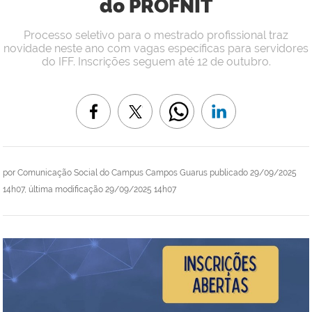
do PROFNIT
Processo seletivo para o mestrado profissional traz
novidade neste ano com vagas específicas para servidores
do IFF. Inscrições seguem até 12 de outubro.
por
Comunicação Social do Campus Campos Guarus
publicado
29/09/2025
14h07,
última modificação
29/09/2025 14h07