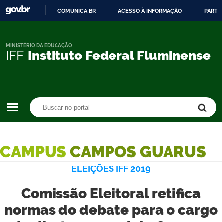
COMUNICA BR
ACESSO À INFORMAÇÃO
PARTI
IR
PARA
O
MINISTÉRIO DA EDUCAÇÃO
IFF
Instituto Federal Fluminense
CONTEÚDO
Buscar no portal
Buscar no portal
CAMPUS
CAMPOS GUARUS
ELEIÇÕES IFF 2019
Comissão Eleitoral retifica
normas do debate para o cargo