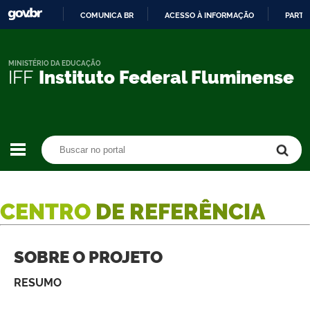
COMUNICA BR
ACESSO À INFORMAÇÃO
PARTI
IR
PARA
O
MINISTÉRIO DA EDUCAÇÃO
IFF
Instituto Federal Fluminense
CONTEÚDO
Buscar no portal
Buscar no portal
CENTRO
DE REFERÊNCIA
SOBRE O PROJETO
RESUMO