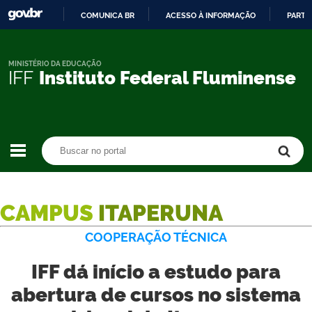
COMUNICA BR
ACESSO À INFORMAÇÃO
PARTI
IR
PARA
O
MINISTÉRIO DA EDUCAÇÃO
IFF
Instituto Federal Fluminense
CONTEÚDO
Buscar no portal
Buscar no portal
CAMPUS
ITAPERUNA
COOPERAÇÃO TÉCNICA
IFF dá início a estudo para
abertura de cursos no sistema