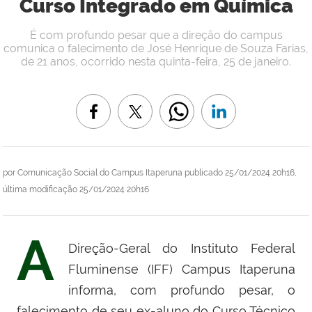
Curso Integrado em Química
É com profundo pesar que a direção do campus
comunica o falecimento de José Henrique de Souza Farias,
de 21 anos, ocorrido nesta quinta-feira, 25 de janeiro.
por
Comunicação Social do Campus Itaperuna
publicado
25/01/2024 20h16,
última modificação
25/01/2024 20h16
A
Direção-Geral do Instituto Federal
Fluminense (IFF) Campus Itaperuna
informa, com profundo pesar, o
falecimento de seu ex-aluno do Curso Técnico