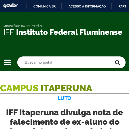
COMUNICA BR
ACESSO À INFORMAÇÃO
PARTI
IR
PARA
O
MINISTÉRIO DA EDUCAÇÃO
IFF
Instituto Federal Fluminense
CONTEÚDO
Buscar no portal
Buscar no portal
CAMPUS
ITAPERUNA
LUTO
IFF Itaperuna divulga nota de
falecimento de ex-aluno do