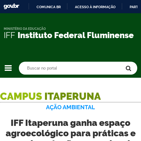
COMUNICA BR
ACESSO À INFORMAÇÃO
PARTI
IR
PARA
O
MINISTÉRIO DA EDUCAÇÃO
IFF
Instituto Federal Fluminense
CONTEÚDO
Buscar no portal
Buscar no portal
CAMPUS
ITAPERUNA
AÇÃO AMBIENTAL
IFF Itaperuna ganha espaço
agroecológico para práticas e