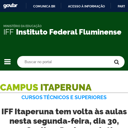
COMUNICA BR
ACESSO À INFORMAÇÃO
PARTI
IR
PARA
O
MINISTÉRIO DA EDUCAÇÃO
IFF
Instituto Federal Fluminense
CONTEÚDO
Buscar no portal
Buscar no portal
CAMPUS
ITAPERUNA
CURSOS TÉCNICOS E SUPERIORES
IFF Itaperuna tem volta às aulas
nesta segunda-feira, dia 30,