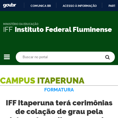
COMUNICA BR
ACESSO À INFORMAÇÃO
PARTI
IR
PARA
O
MINISTÉRIO DA EDUCAÇÃO
IFF
Instituto Federal Fluminense
CONTEÚDO
Buscar no portal
Buscar no portal
CAMPUS
ITAPERUNA
FORMATURA
IFF Itaperuna terá cerimônias
de colação de grau pela