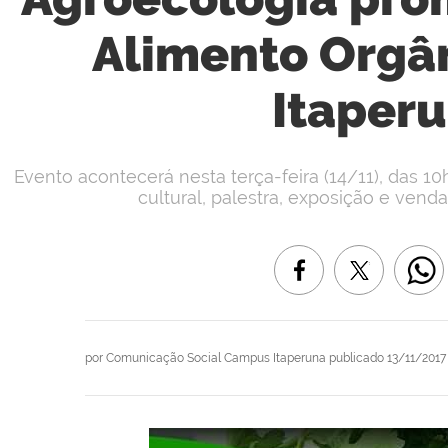
Alimento Orgân
Itaper
Evento acontecerá nesta terça-feira (14/11), das 1
cultural, palestra, exposição e vend
por
Comunicação Social Campus Itaperuna
publicado
13/11/2017