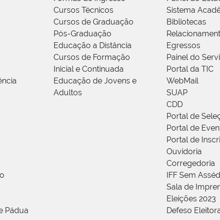
Cursos Técnicos
Sistema Acad
Cursos de Graduação
Bibliotecas
Pós-Graduação
Relacionamen
Educação a Distância
Egressos
Cursos de Formação
Painel do Serv
Inicial e Continuada
Portal da TIC
ência
Educação de Jovens e
WebMail
Adultos
SUAP
CDD
Portal de Sele
Portal de Even
Portal de Insc
Ouvidoria
Corregedoria
ão
IFF Sem Asséd
Sala de Impren
Eleições 2023
de Pádua
Defeso Eleitor