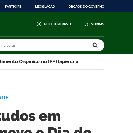
PARTICIPE
LEGISLAÇÃO
ÓRGÃOS DO GOVERNO
ALTO CONTRASTE
VLIBRAS
r no portal
r no portal
imento Orgânico no IFF Itaperuna
ADE
tudos em
move o Dia do