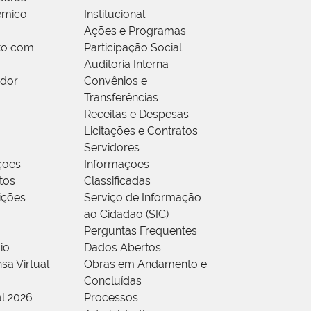
êmico
Institucional
Ações e Programas
to com
Participação Social
Auditoria Interna
idor
Convênios e
Transferências
Receitas e Despesas
Licitações e Contratos
Servidores
ções
Informações
tos
Classificadas
rições
Serviço de Informação
ao Cidadão (SIC)
Perguntas Frequentes
io
Dados Abertos
sa Virtual
Obras em Andamento e
Concluídas
al 2026
Processos