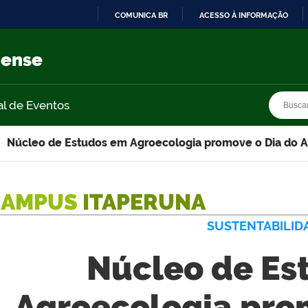
COMUNICA BR
ACESSO À INFORMAÇÃO
IR
PARA
nense
O
CONTEÚDO
Busca
Busca
al de Eventos
Núcleo de Estudos em Agroecologia promove o Dia do Al
CAMPUS
ITAPERUNA
SUSTENTABILID
Núcleo de Es
Agroecologia pro