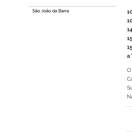
São João da Barra
1
1
1
1
1
a 
O
C
S
N