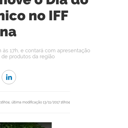
ico no IFF
una
0h às 17h, e contará com apresentação
a de produtos da região
 16h04,
última modificação
13/11/2017 16h04