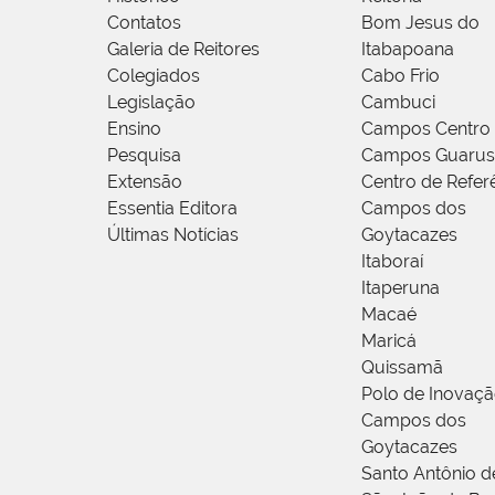
Contatos
Bom Jesus do
Galeria de Reitores
Itabapoana
Colegiados
Cabo Frio
Legislação
Cambuci
Ensino
Campos Centro
Pesquisa
Campos Guarus
Extensão
Centro de Refer
Essentia Editora
Campos dos
Últimas Notícias
Goytacazes
Itaboraí
Itaperuna
Macaé
Maricá
Quissamã
Polo de Inovaç
Campos dos
Goytacazes
Santo Antônio 